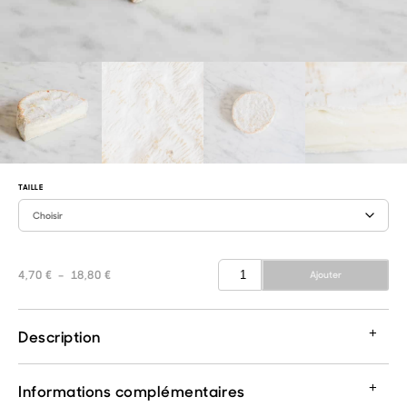
TAILLE
quantité
Plage
4,70
€
–
18,80
€
Ajouter
de
de
Coulommiers
prix :
4,70 €
Description
à
18,80 €
Informations complémentaires