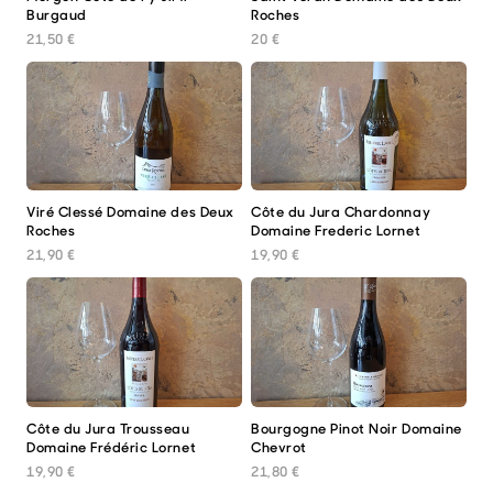
Burgaud
Roches
21,50
€
20
€
Viré Clessé Domaine des Deux
Côte du Jura Chardonnay
Roches
Domaine Frederic Lornet
21,90
€
19,90
€
Côte du Jura Trousseau
Bourgogne Pinot Noir Domaine
Domaine Frédéric Lornet
Chevrot
19,90
€
21,80
€