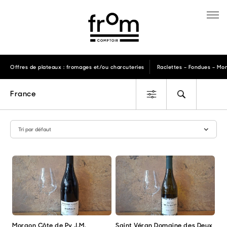
Offres de plateaux : fromages et/ou charcuteries
Raclettes – Fondues – Mon
France
Morgon Côte de Py J.M.
Saint Véran Domaine des Deux