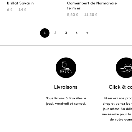
Brillat Savarin
Camembert de Normandie
Ce
Ce
sur
sur
fermier
produit
prod
la
la
Plage de prix : 6 € à 14 €
6
€
–
14
€
a
a
page
pag
Plage de prix : 5,6
5,60
€
–
11,20
€
plusieurs
plus
du
du
variations.
varia
produit
prod
Les
Les
1
2
3
4
→
options
opti
peuvent
peuv
être
être
choisies
choi
sur
sur
la
la
page
pag
du
du
produit
prod
Livraisons
Click & co
Nous livrons à Bruxelles le
Réservez nos produ
jeudi, vendredi et samedi.
shop et venez les 
jour même! Un déla
nécessaire pour la
de votre com