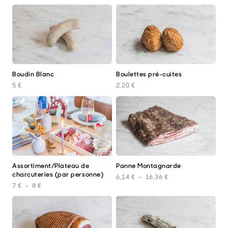
a
page
pag
plusieurs
du
du
variations.
produit
prod
Les
options
peuvent
être
choisies
Boudin Blanc
Boulettes pré-cuites
sur
la
5
€
2,20
€
page
du
produit
Assortiment/Plateau de
Panne Montagnarde
Ce
Ce
charcuteries (par personne)
produit
prod
Plage de prix : 6,1
6,14
€
–
16,36
€
a
a
Plage de prix : 7 € à 8 €
7
€
–
8
€
plusieurs
plus
variations.
varia
Les
Les
options
opti