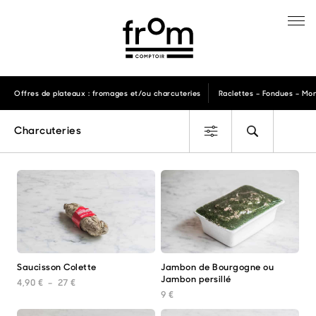
Offres de plateaux : fromages et/ou charcuteries
Raclettes – Fondues – Mon
Charcuteries
Saucisson Colette
Jambon de Bourgogne ou
Ce
Ce
Jambon persillé
produit
prod
Plage de prix : 4,90 € à 27 €
4,90
€
–
27
€
a
a
9
€
plusieurs
plus