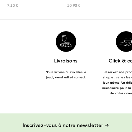
7,10
€
10,90
€
Livraisons
Click & co
Nous livrons à Bruxelles le
Réservez nos produ
jeudi, vendredi et samedi.
shop et venez les 
jour même! Un déla
nécessaire pour la
de votre com
Inscrivez-vous à notre newsletter →