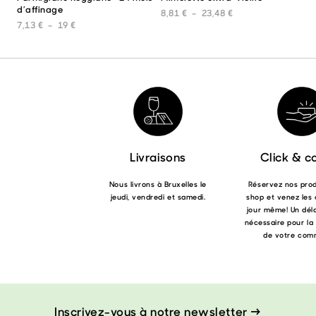
d’affinage
produit
prod
Plage de prix : 8,8
8,81
€
–
23,48
€
a
a
Plage de prix : 7,13 € à 19 €
7,13
€
–
19
€
plusieurs
plus
variations.
varia
Les
Les
options
opti
peuvent
peuv
être
être
choisies
choi
sur
sur
la
la
page
pag
Livraisons
Click & co
du
du
produit
prod
Nous livrons à Bruxelles le
Réservez nos produ
jeudi, vendredi et samedi.
shop et venez les 
jour même! Un déla
nécessaire pour la
de votre com
Inscrivez-vous à notre newsletter →