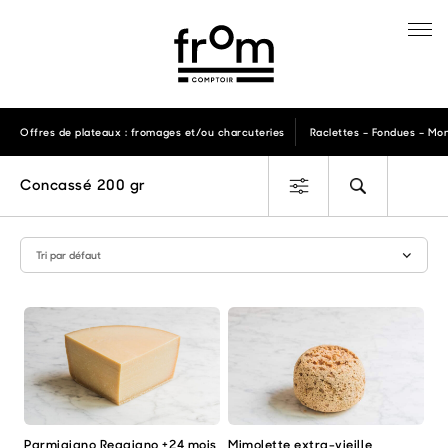
Offres de plateaux : fromages et/ou charcuteries
Raclettes – Fondues – Mon
Concassé 200 gr
Parmigiano Reggiano +24 mois
Mimolette extra-vieille
Ce
Ce