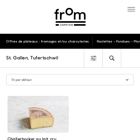
Offres de plateaux : fromages et/ou charcuteries
Raclettes – Fondues – Mon
St. Gallen, Tufertschwil
Challerhocker au lait cru
Ce