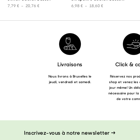
produit
prod
Plage de prix : 7,79 € à 20,76 €
Plage de prix : 6,9
7,79
€
–
20,76
€
6,98
€
–
18,60
€
a
a
plusieurs
plus
variations.
varia
Les
Les
options
opti
peuvent
peuv
être
être
choisies
choi
sur
sur
la
la
Livraisons
Click & co
page
pag
du
du
Nous livrons à Bruxelles le
Réservez nos produ
produit
prod
jeudi, vendredi et samedi.
shop et venez les 
jour même! Un déla
nécessaire pour la
de votre com
Inscrivez-vous à notre newsletter →