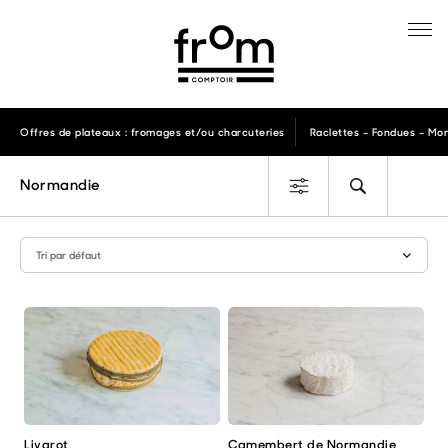
Offres de plateaux : fromages et/ou charcuteries
Raclettes – Fondues – Mon
Normandie
Livarot
Camembert de Normandie
Ce
Ce