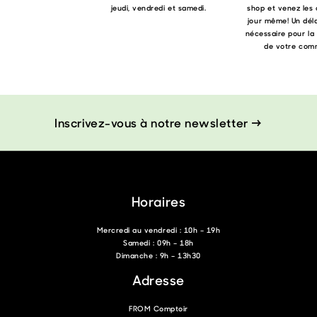
jeudi, vendredi et samedi.
shop et venez les 
jour même! Un déla
nécessaire pour la
de votre com
Inscrivez-vous à notre newsletter →
Horaires
Mercredi au vendredi : 10h – 19h
Samedi : 09h – 18h
Dimanche : 9h – 13h30
Adresse
FROM Comptoir