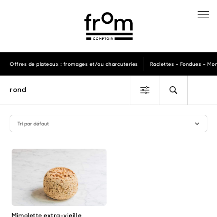
Offres de plateaux : fromages et/ou charcuteries
Raclettes – Fondues – Mon
rond
Mimolette extra-vieille
Ce