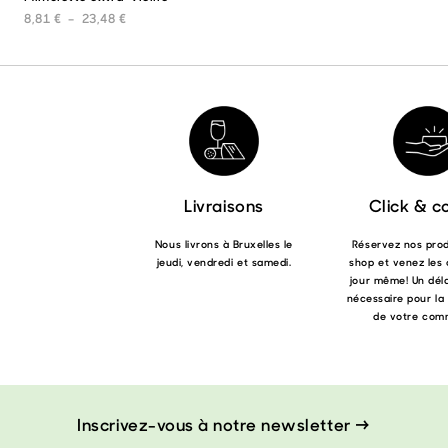
produit
Plage de prix : 8,81 € à 23,48 €
8,81
€
–
23,48
€
a
plusieurs
variations.
Les
options
peuvent
être
choisies
sur
la
Livraisons
Click & co
page
du
Nous livrons à Bruxelles le
Réservez nos produ
produit
jeudi, vendredi et samedi.
shop et venez les 
jour même! Un déla
nécessaire pour la
de votre com
Inscrivez-vous à notre newsletter →