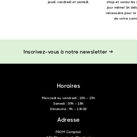
jeudi, vendredi et samedi.
shop et venez les 
jour même! Un déla
nécessaire pour la
de votre com
Inscrivez-vous à notre newsletter →
Horaires
Mercredi au vendredi : 10h – 19h
Samedi : 09h – 18h
Dimanche : 9h – 13h30
Adresse
FROM Comptoir