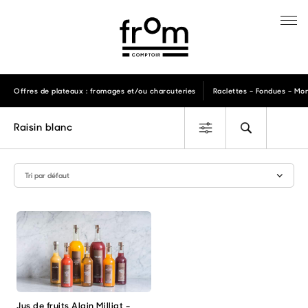
Offres de plateaux : fromages et/ou charcuteries
Raclettes – Fondues – Mon
Raisin blanc
Jus de fruits Alain Milliat –
Ce