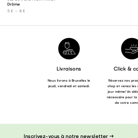
Drôme
produit
a
Plage de prix : 5 € à 8 €
5
€
–
8
€
plusieurs
variations.
Les
options
peuvent
être
choisies
sur
la
page
Livraisons
Click & co
du
produit
Nous livrons à Bruxelles le
Réservez nos produ
jeudi, vendredi et samedi.
shop et venez les 
jour même! Un déla
nécessaire pour la
de votre com
Inscrivez-vous à notre newsletter →