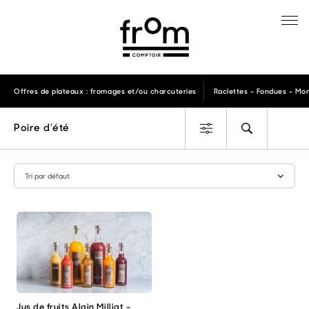
Offres de plateaux : fromages et/ou charcuteries
Raclettes – Fondues – Mon
Poire d’été
Jus de fruits Alain Milliat –
Ce