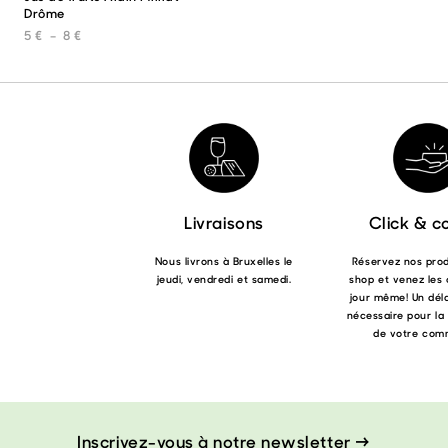
Drôme
produit
a
Plage de prix : 5 € à 8 €
5
€
–
8
€
plusieurs
variations.
Les
options
peuvent
être
choisies
sur
la
page
Livraisons
Click & co
du
produit
Nous livrons à Bruxelles le
Réservez nos produ
jeudi, vendredi et samedi.
shop et venez les 
jour même! Un déla
nécessaire pour la
de votre com
Inscrivez-vous à notre newsletter →