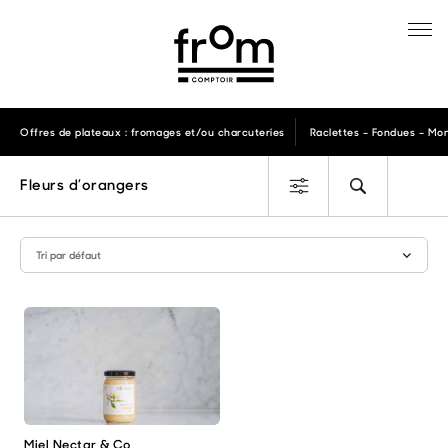
Offres de plateaux : fromages et/ou charcuteries
Raclettes – Fondues – Mon
Fleurs d’orangers
Miel Nectar & Co
Ce