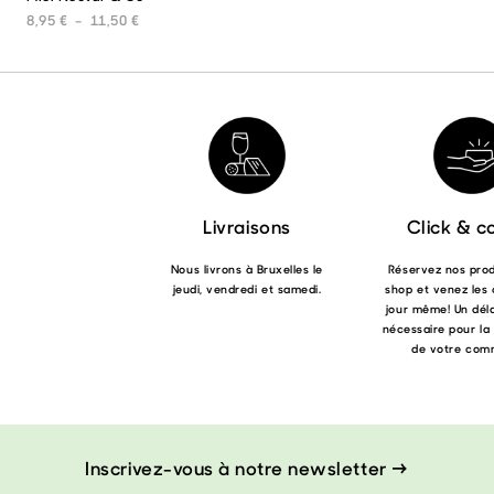
produit
Plage de prix : 8,95 € à 11,50 €
8,95
€
–
11,50
€
a
plusieurs
variations.
Les
options
peuvent
être
choisies
sur
la
Livraisons
Click & co
page
du
Nous livrons à Bruxelles le
Réservez nos produ
produit
jeudi, vendredi et samedi.
shop et venez les 
jour même! Un déla
nécessaire pour la
de votre com
Inscrivez-vous à notre newsletter →