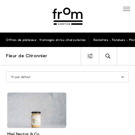
Offres de plateaux : fromages et/ou charcuteries
Raclettes – Fondues – Mon
Fleur de Citronnier
Miel Nectar & Co
Ce