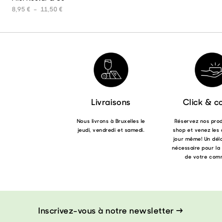
produit
Plage de prix : 8,95 € à 11,50 €
8,95
€
–
11,50
€
a
plusieurs
variations.
Les
options
peuvent
être
choisies
sur
la
Livraisons
Click & co
page
du
Nous livrons à Bruxelles le
Réservez nos produ
produit
jeudi, vendredi et samedi.
shop et venez les 
jour même! Un déla
nécessaire pour la
de votre com
Inscrivez-vous à notre newsletter →