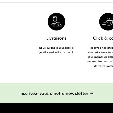
Les
options
peuvent
être
choisies
sur
la
page
Livraisons
Click & co
du
produit
Nous livrons à Bruxelles le
Réservez nos produ
jeudi, vendredi et samedi.
shop et venez les 
jour même! Un déla
nécessaire pour la
de votre com
Inscrivez-vous à notre newsletter →