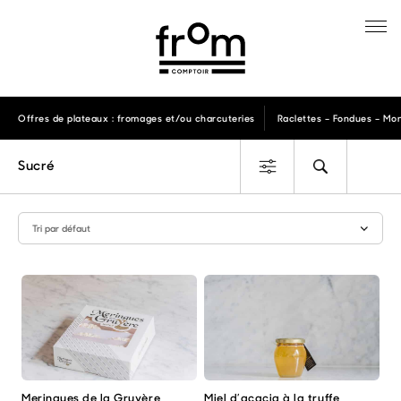
Offres de plateaux : fromages et/ou charcuteries
Raclettes – Fondues – Mon
Sucré
Meringues de la Gruyère
Miel d’acacia à la truffe
Ce