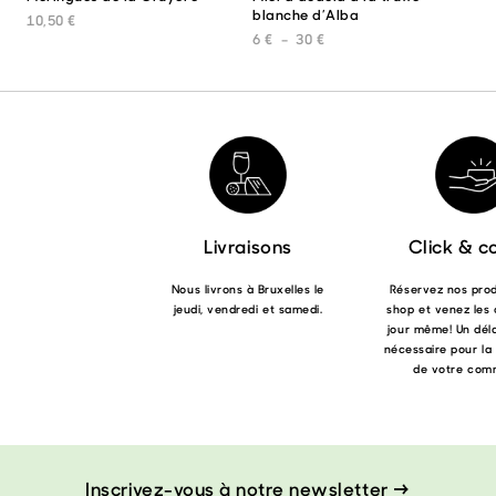
blanche d’Alba
prod
10,50
€
a
Plage de prix : 6 € à 30 €
6
€
–
30
€
plus
varia
Les
opti
peuv
être
choi
sur
la
pag
Livraisons
Click & co
du
prod
Nous livrons à Bruxelles le
Réservez nos produ
jeudi, vendredi et samedi.
shop et venez les 
jour même! Un déla
nécessaire pour la
de votre com
Inscrivez-vous à notre newsletter →