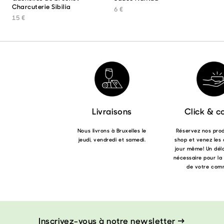
Charcuterie Sibilia
6
€
15
€
Livraisons
Click & co
Nous livrons à Bruxelles le
Réservez nos produ
jeudi, vendredi et samedi.
shop et venez les 
jour même! Un déla
nécessaire pour la
de votre com
Inscrivez-vous à notre newsletter →