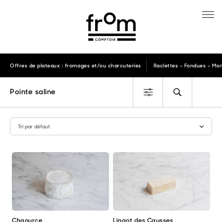
Offres de plateaux : fromages et/ou charcuteries
Raclettes – Fondues – Mon
Pointe saline
Chaource
Lingot des Causses
Ce