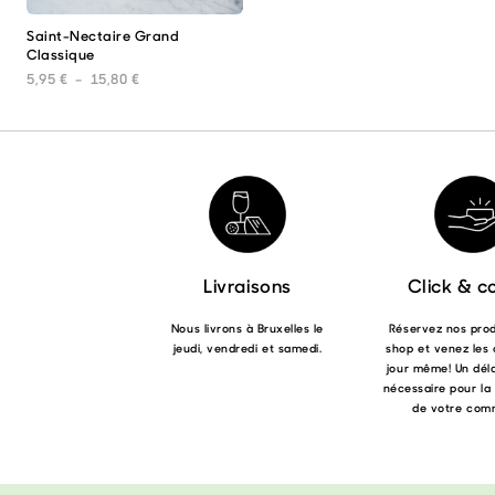
choisies
choi
Saint-Nectaire Grand
Ce
sur
sur
Classique
produit
la
la
a
page
pag
Plage de prix : 5,95 € à 15,80 €
5,95
€
–
15,80
€
plusieurs
du
du
variations.
produit
prod
Les
options
peuvent
être
choisies
sur
la
page
Livraisons
Click & co
du
produit
Nous livrons à Bruxelles le
Réservez nos produ
jeudi, vendredi et samedi.
shop et venez les 
jour même! Un déla
nécessaire pour la
de votre com