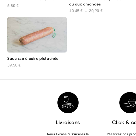
ou aux amandes
prod
6,80
€
a
Plage de prix : 10
10,45
€
–
20,90
€
plus
varia
Les
opti
peuv
être
choi
sur
Saucisse à cuire pistachée
la
pag
39,50
€
du
prod
Livraisons
Click & co
Nous livrons à Bruxelles le
Réservez nos produ