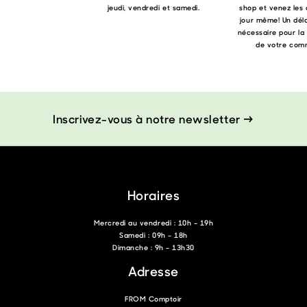
jeudi, vendredi et samedi.
shop et venez les 
jour même! Un déla
nécessaire pour la
de votre com
Inscrivez-vous à notre newsletter →
Horaires
Mercredi au vendredi : 10h – 19h
Samedi : 09h – 18h
Dimanche : 9h – 13h30
Adresse
FROM Comptoir