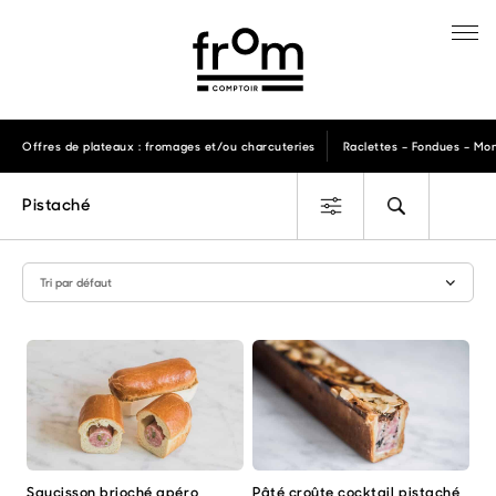
Offres de plateaux : fromages et/ou charcuteries
Raclettes – Fondues – Mon
Pistaché
Saucisson brioché apéro
Pâté croûte cocktail pistaché
Ce