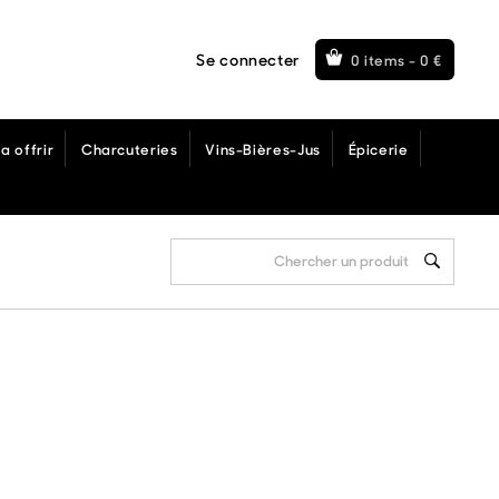
Se connecter
0 items -
0
€
a offrir
Charcuteries
Vins-Bières-Jus
Épicerie