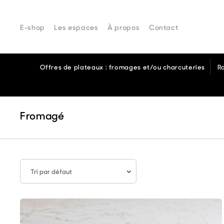
From Comptoir
E-shop
Les espaces
À propos
Contact
Offres de plateaux : fromages et/ou charcuteries
R
Fromagé