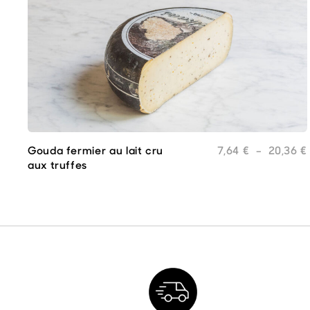
Gouda fermier au lait cru
7,64
€
–
20,36
€
Ce
aux truffes
produit
a
plusieurs
variations.
Les
options
peuvent
être
choisies
sur