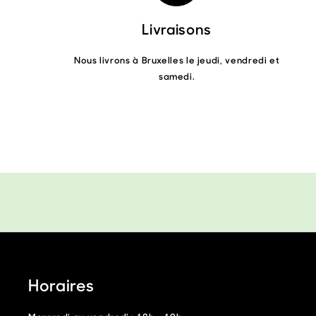
la
Livraisons
page
du
Nous livrons à Bruxelles le jeudi, vendredi et
produit
samedi.
Horaires