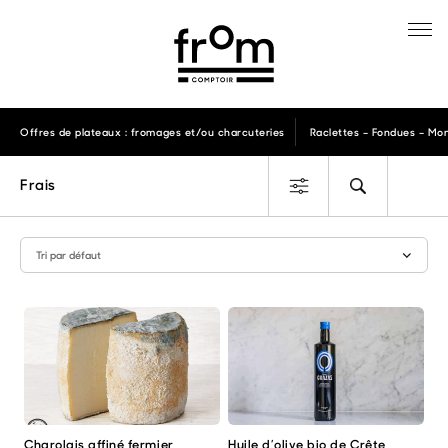
Offres de plateaux : fromages et/ou charcuteries
Raclettes – Fondues – Mon
Frais
Charolais affiné fermier
Huile d’olive bio de Crête
Ce
Ce