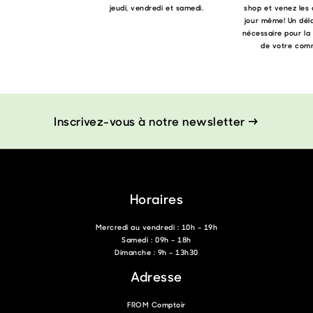
jeudi, vendredi et samedi.
shop et venez les 
jour même! Un déla
nécessaire pour la
de votre com
Inscrivez-vous à notre newsletter →
Horaires
Mercredi au vendredi : 10h – 19h
Samedi : 09h – 18h
Dimanche : 9h – 13h30
Adresse
FROM Comptoir