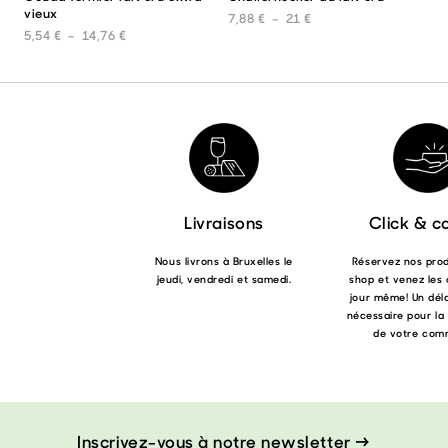
vieux
produit
prod
Plage de prix : 7,88 €
7,88
€
–
21
€
a
a
Plage de prix : 5,54 € à 14,76 €
5,54
€
–
14,76
€
plusieurs
plus
variations.
varia
Les
Les
options
opti
peuvent
peuv
être
être
choisies
choi
sur
sur
la
la
page
pag
Livraisons
Click & co
du
du
produit
prod
Nous livrons à Bruxelles le
Réservez nos produ
jeudi, vendredi et samedi.
shop et venez les 
jour même! Un déla
nécessaire pour la
de votre com
Inscrivez-vous à notre newsletter →