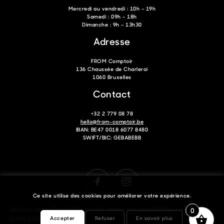
Mercredi au vendredi : 10h – 19h
Samedi : 09h – 18h
Dimanche : 9h – 13h30
Adresse
FROM Comptoir
136 Chaussée de Charleroi
1060 Bruxelles
Contact
+32 2 779 08 78
hello@from-comptoir.be
IBAN: BE47 0018 6077 8480
SWIFT/BIC: GEBABEBB
Ce site utilise des cookies pour améliorer votre expérience.
Politique de confidentialité
| graphic design by
studio fiftyfifty
| website by
0
Digital Park
Accepter
Refuser
En savoir plus